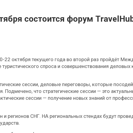
ктября состоится форум TravelHu
20-22 октября текущего года во второй раз пройдёт Ме
е туристического спроса и совершенствования деловых
актические сессии, деловые переговоры, которые посод
 Подмечено, что стратегические сессии — это актуальн
рактические сессии — получение новых знаний от профе
н и регионов СНГ. НА региональных стендах будут пров
ударств.