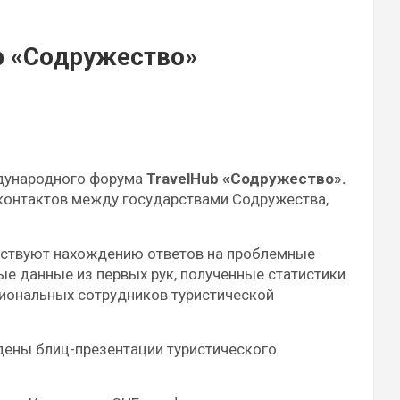
b «Содружество»
ждународного форума
TravelHub «Содружество».
 контактов между государствами Содружества,
ействуют нахождению ответов на проблемные
ые данные из первых рук, полученные статистики
ссиональных сотрудников туристической
едены блиц-презентации туристического