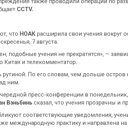
преждения также проводили операции по раз
общает
CCTV.
ют, что
НОАК
расширила свои учения вокруг о
кресенья, 7 августа.
ен, подобные учения не прекратятся», — заяв
 Китая и телекомментатор.
ь рутиной. По его словам, чем дольше остров 
ад ним.
очередной пресс-конференции в понедельник
ан Вэньбинь
сказал, что учения прозрачны и 
бликуют соответствующие уведомления, учен
же международную практику и направлена на т