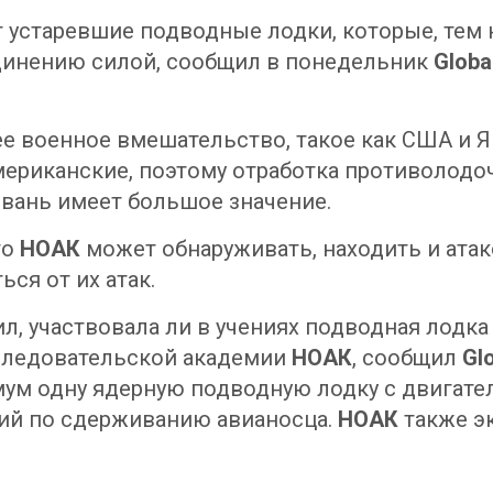
устаревшие подводные лодки, которые, тем н
динению силой, сообщил в понедельник
Globa
е военное вмешательство, такое как США и 
ериканские, поэтому отработка противолодо
йвань имеет большое значение.
то
НОАК
может обнаруживать, находить и ата
ся от их атак.
л, участвовала ли в учениях подводная лодк
следовательской академии
НОАК
, сообщил
Gl
ум одну ядерную подводную лодку с двигате
ний по сдерживанию авианосца.
НОАК
также э