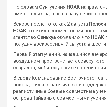
По словам
Сун
, учения
НОАК
направлены
вмешательства, а не на нарушение пов
Вскоре после того, как 2 августа
Пелос
НОАК
ответило совместными военными 
агентство
Синьхуа
объявило, что
НОАК
п
полудня воскресенья, 7 августа в шести
Первый этап учений, начавшийся вечеро
воздушном пространстве к северу, юго-з
снарядов, мобилизующихся в тени ночи.
В среду Командование Восточного теат
войска, Силы стратегической поддержк
реалистичные боевые совместные учени
острова Тайвань с совместными учения