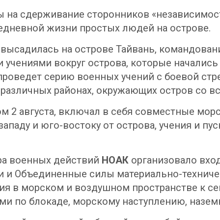
 на сдерживание сторонников «независимост
седневной жизни простых людей на острове.
и
высадилась на острове Тайвань, командован
учениями вокруг острова, которые начались 
роведет серию военных учений с боевой стрел
 различных районах, окружающих остров со вс
м 2 августа, включал в себя совместные мор
ападу и юго-востоку от острова, учения и пу
ра военных действий
НОАК
организовало вход
и и Объединенные силы материально-техниче
я в морском и воздушном пространстве к севе
ми по блокаде, морскому наступлению, назем