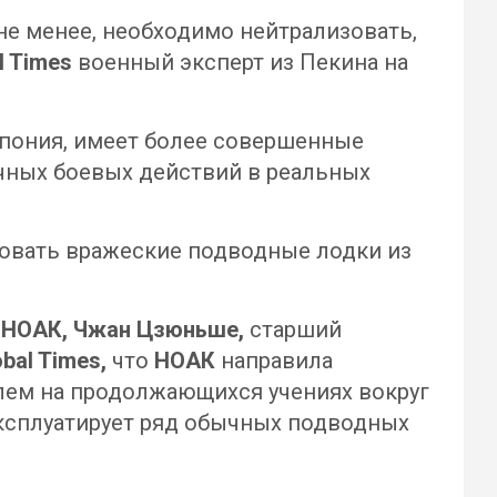
е менее, необходимо нейтрализовать,
l Times
военный эксперт из Пекина на
Япония, имеет более совершенные
чных боевых действий в реальных
ковать вражеские подводные лодки из
а
НОАК, Чжан Цзюньше,
старший
obal Times,
что
НОАК
направила
лем на продолжающихся учениях вокруг
ксплуатирует ряд обычных подводных