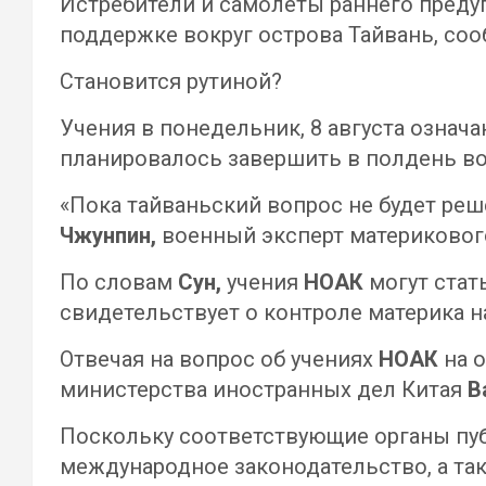
Истребители и самолеты раннего преду
поддержке вокруг острова Тайвань, со
Становится рутиной?
Учения в понедельник, 8 августа означа
планировалось завершить в полдень вос
«Пока тайваньский вопрос не будет реш
Чжунпин,
военный эксперт материкового
По словам
Сун,
учения
НОАК
могут стат
свидетельствует о контроле материка н
Отвечая на вопрос об учениях
НОАК
на 
министерства иностранных дел Китая
В
Поскольку соответствующие органы пу
международное законодательство, а так