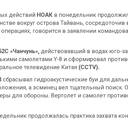
ных действий
НОАК
в понедельник продолжил
нстве вокруг острова Тайвань, сосредоточив
операциях, говорится в заявлении командова
52С «Чанчунь»,
действовавший в водах юго-за
лькими самолетами Y-8 и сформировал проти
ральное телевидение Китая
(CCTV).
8
сбрасывал гидроакустические буи для дальн
ложения, а эсминец вел тщательный поиск. 
меры для обороны. Вертолет и самолет проти
онедельник продолжалась практика захвата к