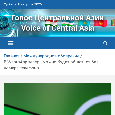
Перейти
Суббота, 8 августа, 2026
к
контенту
Голос Центральной Азии
Voice of Central Asia
Главная
Международное обозрение
В WhatsApp теперь можно будет общаться без
номера телефона