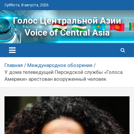
Перейти
Суббота, 8 августа, 2026
к
контенту
Голос Центральной Азии
Voice of Central Asia
Главная
Международное обозрение
У дома телеведущей Персидской службы «Голоса
Америки» арестован вооруженный человек