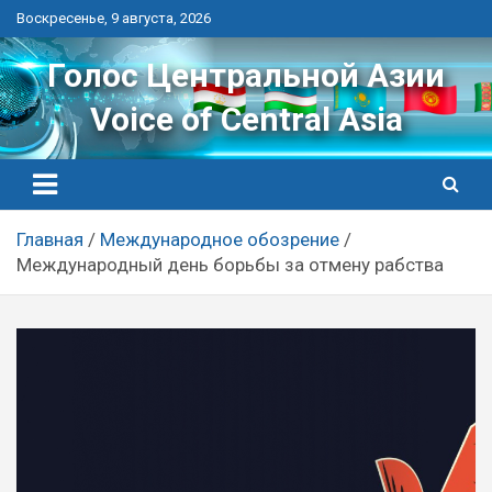
Перейти
Воскресенье, 9 августа, 2026
к
контенту
Голос Центральной Азии
Voice of Central Asia
Главная
Международное обозрение
Международный день борьбы за отмену рабства