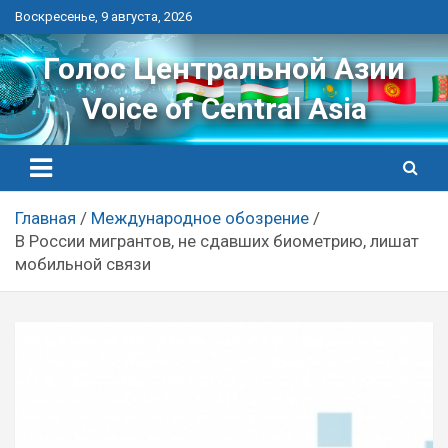
Перейти
Воскресенье, 9 августа, 2026
к
контенту
Голос Центральной Азии
Voice of Central Asia
Главная
Международное обозрение
В России мигрантов, не сдавших биометрию, лишат
мобильной связи