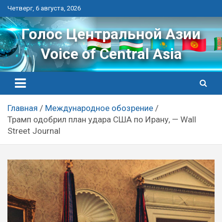
Перейти
Четверг, 6 августа, 2026
к
контенту
Голос Центральной Азии
Voice of Central Asia
Главная
Международное обозрение
Трамп одобрил план удара США по Ирану, — Wall
Street Journal