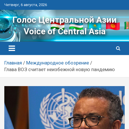
Перейти
Четверг, 6 августа, 2026
к
контенту
Голос Центральной Азии
Voice of Central Asia
Главная
Международное обозрение
Глава ВОЗ считает неизбежной новую пандемию