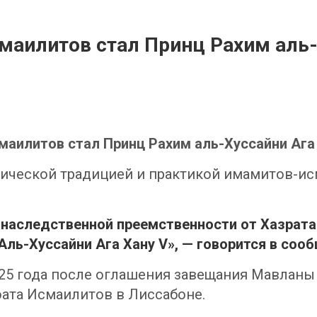
аилитов стал Принц Рахим аль-
илитов стал Принц Рахим аль-Хуссайни Ага 
рической традицией и практикой имамитов-и
й наследственной преемственности от Хазрата
Аль-Хуссайни Ага Хану V», — говорится в со
25 года после оглашения завещания Мавланы Ш
ата Исмаилитов в Лиссабоне.