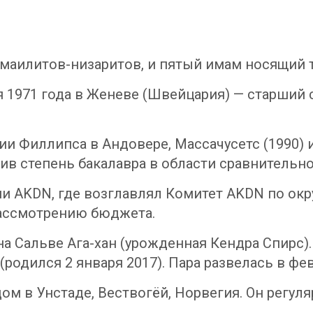
маилитов-низаритов, и пятый имам носящий ти
я 1971 года в Женеве (Швейцария) — старший 
и Филлипса в Андовере, Массачусетс (1990) 
ив степень бакалавра в области сравнительно
ии AKDN, где возглавлял Комитет AKDN по ок
ассмотрению бюджета.
на Сальве Ага-хан (урожденная Кендра Спирс).
(родился 2 января 2017). Пара развелась в фев
дом в Унстаде, Вествогёй, Норвегия. Он регул