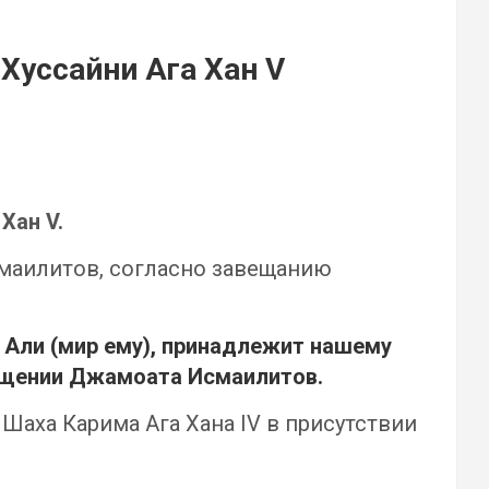
Хуссайни Ага Хан V
Хан V.
смаилитов, согласно завещанию
 Али (мир ему), принадлежит нашему
общении Джамоата Исмаилитов.
аха Карима Ага Хана IV в присутствии