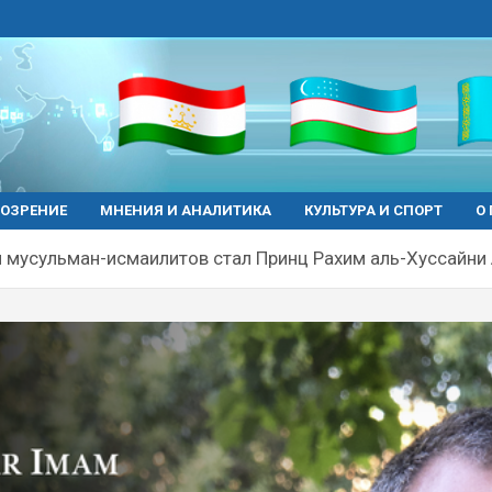
ОЗРЕНИЕ
МНЕНИЯ И АНАЛИТИКА
КУЛЬТУРА И СПОРТ
О
мусульман-исмаилитов стал Принц Рахим аль-Хуссайни 