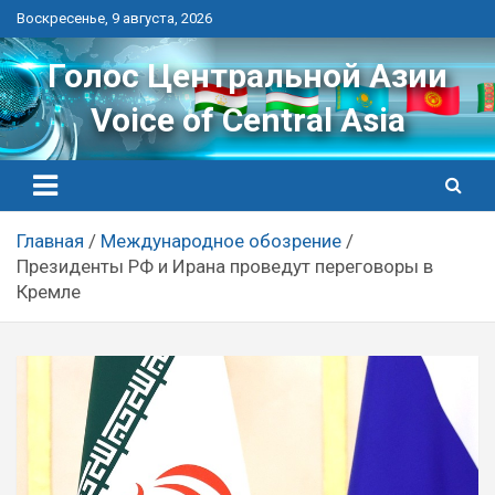
Перейти
Воскресенье, 9 августа, 2026
к
контенту
Голос Центральной Азии
Voice of Central Asia
Главная
Международное обозрение
Президенты РФ и Ирана проведут переговоры в
Кремле