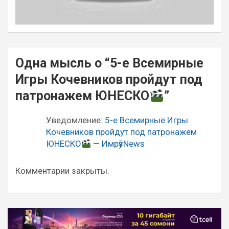
Навигация
Одна мысль о “
5-е Всемирные
по
Игры Кочевников пройдут под
записям
патронажем ЮНЕСКО
”
Уведомление:
5-е Всемирные Игры
Кочевников пройдут под патронажем
ЮНЕСКО
— ИмрӯзNews
Комментарии закрыты.