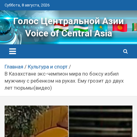
Перейти
Суббота, 8 августа, 2026
к
контенту
Голос Центральной Азии
Voice of Central Asia
Главная
Культура и спорт
В Казахстане экс-чемпион мира по боксу избил
мужчину с ребенком на руках. Ему грозит до двух
лет тюрьмы(видео)