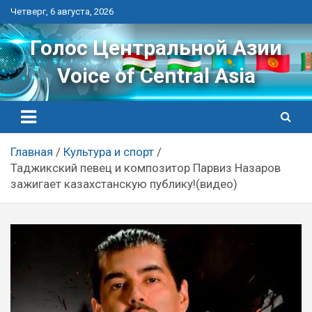
Перейти
Четверг, 6 августа, 2026
к
контенту
Голос Центральной Азии
Voice of Central Asia
Главная
Культура и спорт
Таджикский певец и композитор Парвиз Назаров
зажигает казахстанскую публику!(видео)