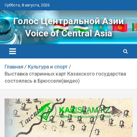
Перейти
Суббота, 8 августа, 2026
к
контенту
Голос Центральной Азии
Voice of Central Asia
Главная
Культура и спорт
Выставка старинных карт Казахского государства
состоялась в Брюсселе(видео)