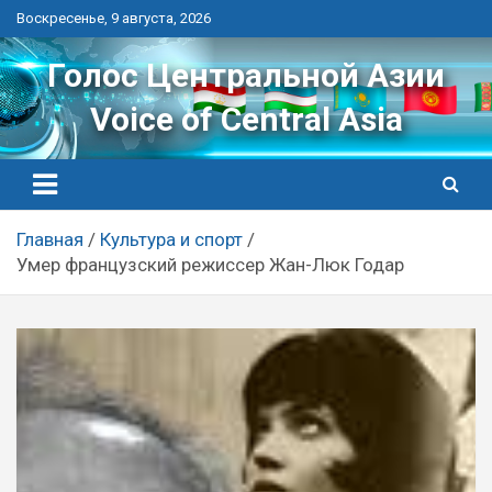
Перейти
Воскресенье, 9 августа, 2026
к
контенту
Голос Центральной Азии
Voice of Central Asia
Главная
Культура и спорт
Умер французский режиссер Жан-Люк Годар