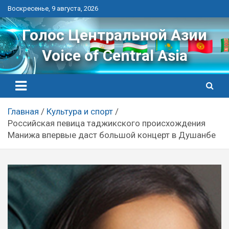
Перейти
Воскресенье, 9 августа, 2026
к
контенту
Голос Центральной Азии
Voice of Central Asia
Главная
Культура и спорт
Российская певица таджикского происхождения
Манижа впервые даст большой концерт в Душанбе