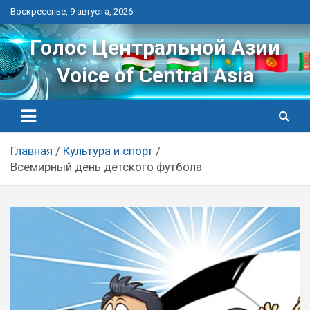
Перейти
Воскресенье, 9 августа, 2026
к
контенту
Голос Центральной Азии
Voice of Central Asia
Главная
Культура и спорт
Всемирный день детского футбола