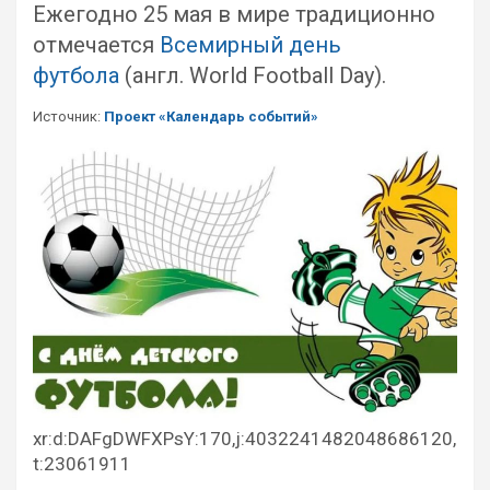
Ежегодно 25 мая в мире традиционно
отмечается
Всемирный день
футбола
(англ. World Football Day).
Источник:
Проект «Календарь событий»
xr:d:DAFgDWFXPsY:170,j:4032241482048686120,
t:23061911