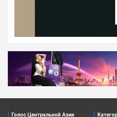
Навигация
по
записям
Голос Центральной Азии
Катего