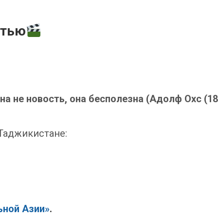
стью
а не новость, она бесполезна (Адолф Охс (18
Таджикистане:
ьной Азии»
.