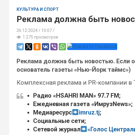
КУЛЬТУРА И СПОРТ
Реклама должна быть ново
26.12.2024
10:07 /
1 275 просмотров
Реклама должна быть новостью. Если он
основатель газеты «Нью-Йорк таймс»)
Комплексная реклама и PR-компании в 
Радио «HSAHRI MAN» 97.7 FM;
Ежедневная газета «ИмрузNews»;
Медиаресурс
imruz.tj
;
Социальные сети;
Сетевой журнал
«Голос Централ