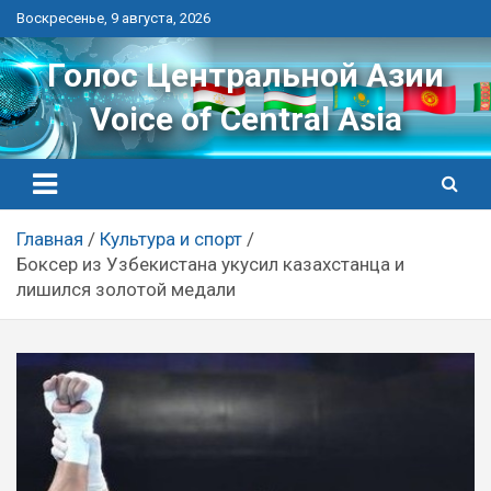
Перейти
Воскресенье, 9 августа, 2026
к
контенту
Голос Центральной Азии
Voice of Central Asia
Главная
Культура и спорт
Боксер из Узбекистана укусил казахстанца и
лишился золотой медали