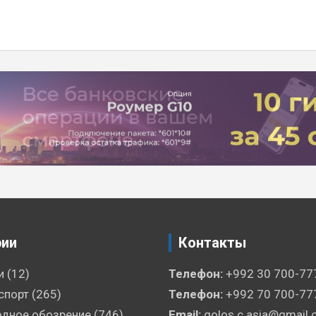
рии
Контакты
и
(12)
Телефон:
+992 30 700-77
спорт
(265)
Телефон:
+992 70 700-77
дное обозрение
(746)
Email:
golos.c.asia@gmail