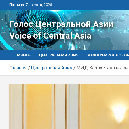
Перейти
Пятница, 7 августа, 2026
к
контенту
Голос Центральной Азии
Voice of Central Asia
ГЛАВНОЕ
ЦЕНТРАЛЬНАЯ АЗИЯ
МЕЖДУНАРОДНОЕ ОБ
Главная
Центральная Азия
МИД Казахстана вызва