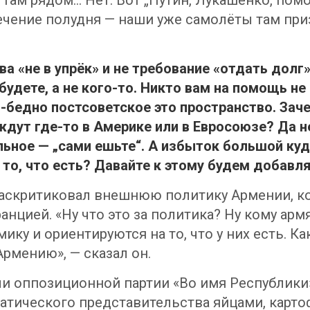
 там рядом… Нет. Вот „Путин, Лукашенко, пом
течение полудня — наши уже самолёты там при
ва «не в упрёк» и не требование «отдать долг
будете, а не кого-то. Никто вам на помощь не
бедно постсоветское это пространство. Зачем
дут где-то в Америке или в Евросоюзе? Да нет
льное — „сами ешьте“. А избыток большой ку
то, что есть? Давайте к этому будем добавлят
аскритиковал внешнюю политику Армении, ко
анцией. «Ну что это за политика? Ну кому ар
ку и ориентируются на то, что у них есть. К
 Армению», — сказал он.
ли оппозиционной партии «Во имя Республик
матического представительства яйцами, карт