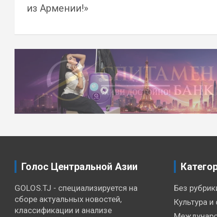
из Армении!»
Навигация
по
записям
Голос Центральной Азии
Катего
GOLOS.TJ - специализируется на
Без рубрик
сборе актуальных новостей,
Культура и 
классификации и анализе
Междунаро