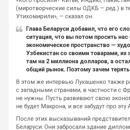
«Кого просили? Китай, Индию, Пакистан
(миротворческие силы ОДКБ —
ред.
) в 
Утихомирили», — сказал он.
Глава Беларуси добавил, что его сло
ситуация, что вы потом просить нас 
экономическое пространство — худо-
Узбекистан со своими товарами, их ж
там на 2 миллиона долларов, а оста
общий рынок. Поэтому зачем терять 
В этом же интервью Лукашенко также р
с западными странами, в частности с Фр
не нужны. Пусть развивают свою экономи
не будет Макрона, и все забудут про эту
После этих высказываний представите
Беларуси. Они забросали здание дипло