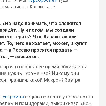
огите!“ И мы
перебросили
туда
землялись в Казахстане.
». «Но надо понимать, что сложится
 придёт. Ну и потом, мы создали
 его терять? Что, Казахстан или
. То, чего не хватает, может, и купят
да — в Россию просятся продать —
ь», — заявил он.
торая в последнее время сближается
мяне нужны, кроме нас? Никому они
акая Франция, какой Макрон? Завтра
и»
устроили
акцию протеста у посольства
офелем и помидорами, выкрикивая: «Вон