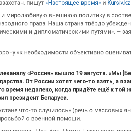
азахстан, пишут
«Настоящее время»
и
Kursiv.kz
ю и миролюбивую внешнюю политику в соотве
одного права. Наша страна твёрдо убеждена 
ческими и дипломатическими путями», — зая
орону «к необходимости объективно оценива
еканалу «Россия» вышло 19 августа. «Мы [Б
арства. От России хотят чего-то взять, а вз
то время недалеко, когда придёте ещё к той 
вил президент Беларуси.
хстане что-то случилось» (речь о массовых янв
просьбой о военной помощи.