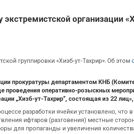
у экстремистской организации «
ской группировки «Хизб-ут-Тахрир». Об этом
ации прокуратуры департаментом КНБ (Комит
де проведения оперативно-розыскных меропр
ции „Хизб-ут-Тахрир“, состоящая из 22 лиц»
цессе разработки ячейки установлено, что в 
твления ифтаров (разговения) местные стор
оры для пропаганды и увеличения количеств