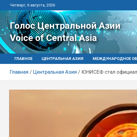
Перейти
Четверг, 6 августа, 2026
к
контенту
Голос Центральной Азии
Voice of Central Asia
ГЛАВНОЕ
ЦЕНТРАЛЬНАЯ АЗИЯ
МЕЖДУНАРОДНОЕ ОБ
Главная
Центральная Азия
ЮНИСЕФ стал официаль