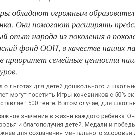
ры обладают огромным образователь
бенка. Они помогают расширять предс
ый опыт народа из поколения в покол
ий фонд ООН, в качестве наших па
в приоритет семейные ценности наш
уров.
 о льготах для детей дошкольного и школьног
 лет могут посетить Игры кочевников с 50% с
составляет 500 тенге. В этом случае, для школь
важное значение в жизни каждого ребенка. О
ровья и благополучия детей. Медали и побед
ажнее для сохранения ментального здоровья 