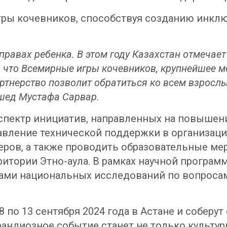
ы кочевников, способствуя созданию инклю
правах ребенка. В этом году Казахстан отмечае
 что Всемирные игры кочевников, крупнейшее м
артнерство позволит обратиться ко всем взрослы
ашед Мустафа Сарвар.
пектр инициатив, направленных на повышени
вление технической поддержки в организации
еров, а также проводить образовательные ме
рритории Этно-аула. В рамках научной прогр
ми национальных исследований по вопросам
по 13 сентября 2024 года в Астане и соберут 
рандиозное событие станет не только культу