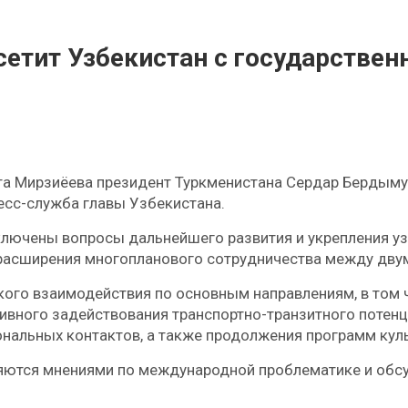
етит Узбекистан с государстве
а Мирзиёева президент Туркменистана Сердар Бердымух
есс-служба главы Узбекистана.
включены вопросы дальнейшего развития и укрепления у
 расширения многопланового сотрудничества между дву
кого взаимодействия по основным направлениям, в том 
вного задействования транспортно-транзитного потенци
нальных контактов, а также продолжения программ кул
няются мнениями по международной проблематике и обс