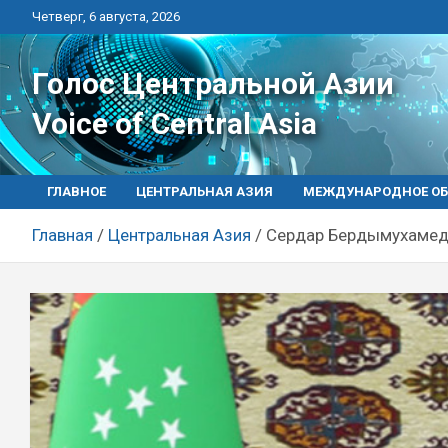
Перейти
Четверг, 6 августа, 2026
к
контенту
Голос Центральной Азии
Voice of Central Asia
ГЛАВНОЕ
ЦЕНТРАЛЬНАЯ АЗИЯ
МЕЖДУНАРОДНОЕ ОБ
Главная
Центральная Азия
Сердар Бердымухамедо