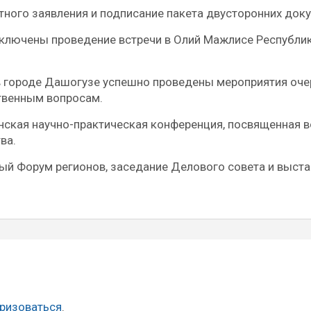
тного заявления и подписание пакета двусторонних док
включены проведение встречи в Олий Мажлисе Республи
 в городе Дашогузе успешно проведены мероприятия оч
твенным вопросам.
нская научно-практическая конференция, посвященная 
ва.
вый Форум регионов, заседание Делового совета и выст
ризоваться
.