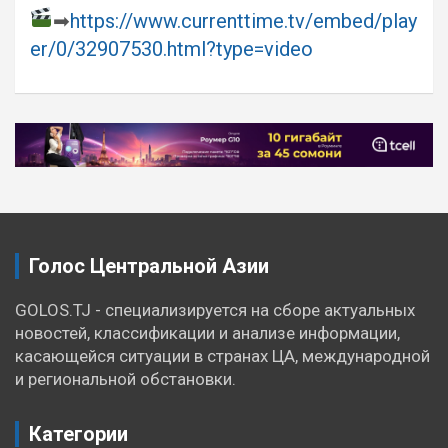
➡
https://www.currenttime.tv/embed/play
er/0/32907530.html?type=video
Навигация
по
записям
Голос Центральной Азии
GOLOS.TJ - специализируется на сборе актуальных
новостей, классификации и анализе информации,
касающейся ситуации в странах ЦА, международной
и региональной обстановки.
Категории