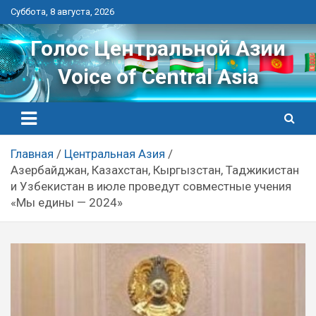
Перейти
Суббота, 8 августа, 2026
к
контенту
Голос Центральной Азии
Voice of Central Asia
Главная
Центральная Азия
Азербайджан, Казахстан, Кыргызстан, Таджикистан
и Узбекистан в июле проведут совместные учения
«Мы едины — 2024»