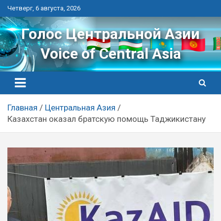
Перейти
Четверг, 6 августа, 2026
к
контенту
Голос Центральной Азии
Voice of Central Asia
Главная
Центральная Азия
Казахстан оказал братскую помощь Таджикистану