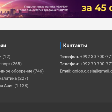
рии
Контакты
и
(12)
Телефон:
+992 30 700-77
спорт
(265)
Телефон:
+992 70 700-77
дное обозрение
(746)
Email:
golos.c.asia@gmail
налитика
(227)
я Азия
(1 128)