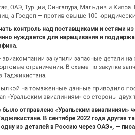
тая, ОАЭ, Турции, Сингапура, Мальдив и Кипра
иц, а Госдеп — против свыше 100 юридически
ать контроль над поставщиками и сетями из 
чаянно нуждается для наращивания и поддерж
нфина.
 авиакомпании закупили запасные детали на с
орговые ограничения. В схеме по закупке запч
з Таджикистана.
сылкой на томаженные данные приводило пос
an «Уральским авиалиниям» со стороны двух т
тв было отправлено «Уральским авиалиниям» 
Таджикистане. В сентябре 2022 года другая 
одну из деталей в Россию через ОАЭ», — пис