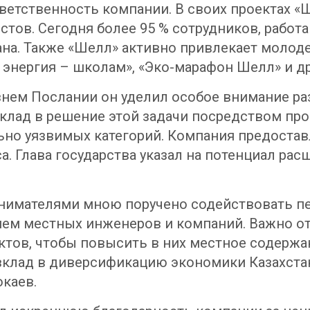
ветственность компании. В своих проектах «
тов. Сегодня более 95 % сотрудников, работа
ана. Также «Шелл» активно привлекает молод
я энергия – школам», «Эко-марафон Шелл» и др
внем Послании он уделил особое внимание ра
вклад в решение этой задачи посредством п
но уязвимых категорий. Компания предостав
а. Глава государства указал на потенциал ра
инимателями мною поручено содействовать 
ием местных инженеров и компаний. Важно о
тов, чтобы повысить в них местное содержан
вклад в диверсификацию экономики Казахста
каев.