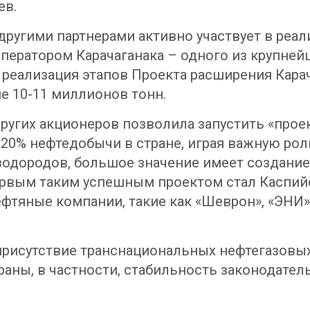
ев.
 другими партнерами активно участвует в ре
оператором Карачаганака – одного из крупне
реализация этапов Проекта расширения Кара
е 10-11 миллионов тонн.
ругих акционеров позволила запустить «проек
 20% нефтедобычи в стране, играя важную ро
одородов, большое значение имеет создание
ервым таким успешным проектом стал Каспийс
фтяные компании, такие как «Шеврон», «ЭНИ», 
присутствие транснациональных нефтегазовых
ны, в частности, стабильность законодатель