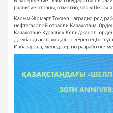
В завершение Глава государства выраз
развитие страны, отметив, что «Шелл» я
Касым-Жомарт Токаев наградил ряд раб
нефтегазовой отрасли Казахстана. Орде
Казахстане Куралбек Кельджанов, орде
Джубандыков, медалью «Ерен еңбегі үш
Избасарова, менеджер по разработке м