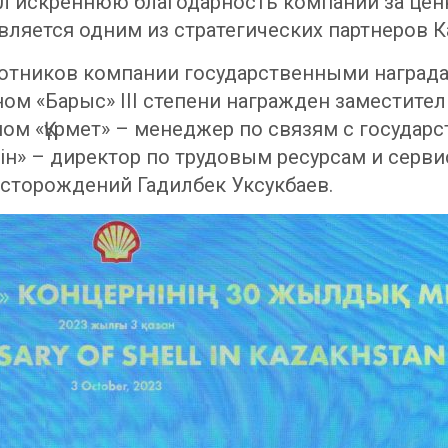
ил искреннюю благодарность компании за цен
вляется одним из стратегических партнеров К
отников компании государственными наградам
ном «Барыс» III степени награжден заместите
ном «Құрмет» – менеджер по связям с госуда
ін» – директор по трудовым ресурсам и сер
есторождений Гадилбек Уксукбаев.