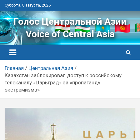
Перейти
Суббота, 8 августа, 2026
к
контенту
Голос Центральной Азии
Voice of Central Asia
Главная
Центральная Азия
Казахстан заблокировал доступ к российскому
телеканалу «Царьград» за «пропаганду
экстремизма»