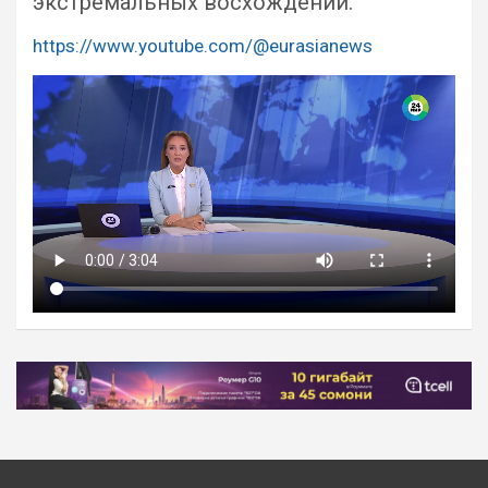
экстремальных восхождений.
https://www.youtube.com/@eurasianews
Навигация
по
записям