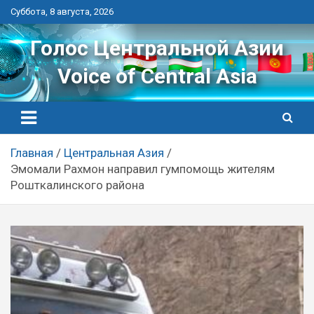
Перейти
Суббота, 8 августа, 2026
к
контенту
Голос Центральной Азии
Voice of Central Asia
Главная
Центральная Азия
Эмомали Рахмон направил гумпомощь жителям
Рошткалинского района