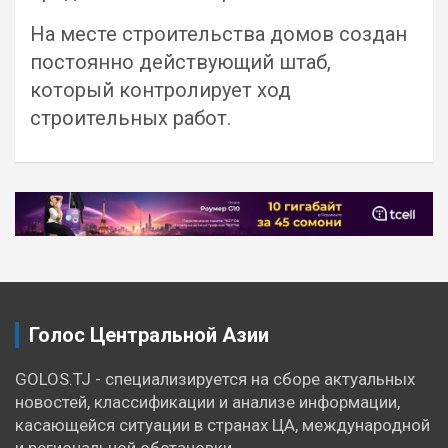
На месте строительства домов создан
постоянно действующий штаб,
который контролирует ход
строительных работ.
Навигация
по
записям
Голос Центральной Азии
GOLOS.TJ - специализируется на сборе актуальных
новостей, классификации и анализе информации,
касающейся ситуации в странах ЦА, международной
и региональной обстановки.