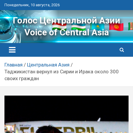
Перейти
Понедельник, 10 августа, 2026
к
контенту
Голос Центральной Азии
Voice of Central Asia
Главная
Центральная Азия
Таджикистан вернул из Сирии и Ирака около 300
своих граждан