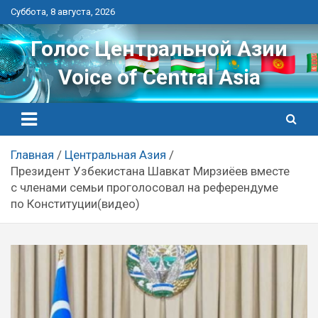
Перейти
Суббота, 8 августа, 2026
к
контенту
Голос Центральной Азии
Voice of Central Asia
Главная
Центральная Азия
Президент Узбекистана Шавкат Мирзиёев вместе
с членами семьи проголосовал на референдуме
по Конституции(видео)