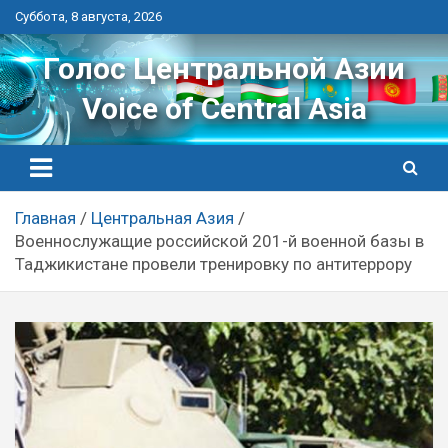
Перейти
Суббота, 8 августа, 2026
к
контенту
Голос Центральной Азии
Voice of Central Asia
Главная
Центральная Азия
Военнослужащие российской 201-й военной базы в
Таджикистане провели тренировку по антитеррору