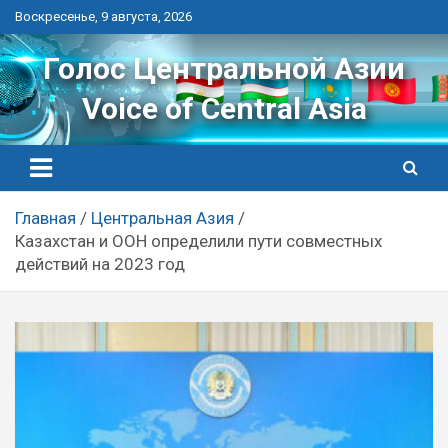
Перейти
Воскресенье, 9 августа, 2026
к
контенту
Голос Центральной Азии
Voice of Central Asia
Главная
Центральная Азия
Казахстан и ООН определили пути совместных
действий на 2023 год