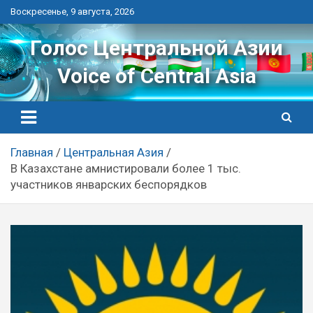
Перейти
Воскресенье, 9 августа, 2026
к
контенту
Голос Центральной Азии
Voice of Central Asia
Главная
Центральная Азия
В Казахстане амнистировали более 1 тыс.
участников январских беспорядков