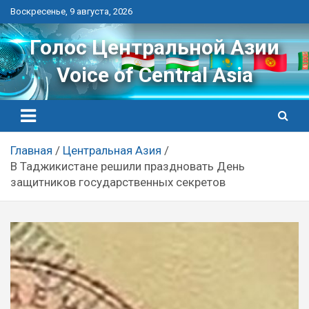
Перейти
Воскресенье, 9 августа, 2026
к
контенту
Голос Центральной Азии
Voice of Central Asia
Главная
Центральная Азия
В Таджикистане решили праздновать День
защитников государственных секретов