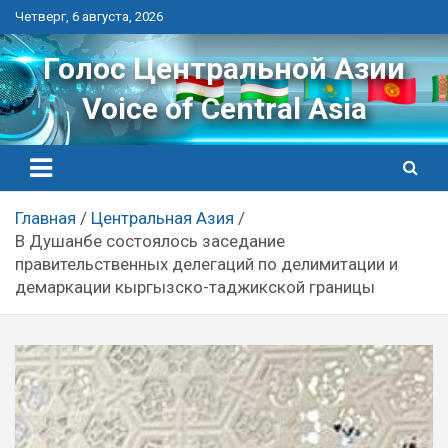
Перейти
Четверг, 6 августа, 2026
к
контенту
Голос Центральной Азии
Voice of Central Asia
Главная
Центральная Азия
В Душанбе состоялось заседание
правительственных делегаций по делимитации и
демаркации кыргызско-таджикской границы