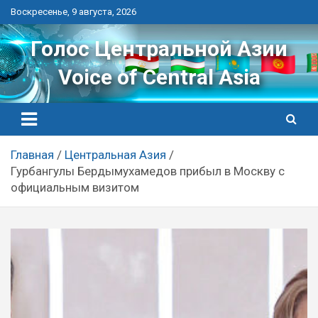
Перейти
Воскресенье, 9 августа, 2026
к
контенту
Голос Центральной Азии
Voice of Central Asia
Главная
Центральная Азия
Гурбангулы Бердымухамедов прибыл в Москву с
официальным визитом