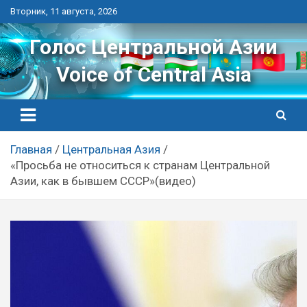
Перейти
Вторник, 11 августа, 2026
к
контенту
Голос Центральной Азии
Voice of Central Asia
Главная
Центральная Азия
«Просьба не относиться к странам Центральной
Азии, как в бывшем СССР»(видео)