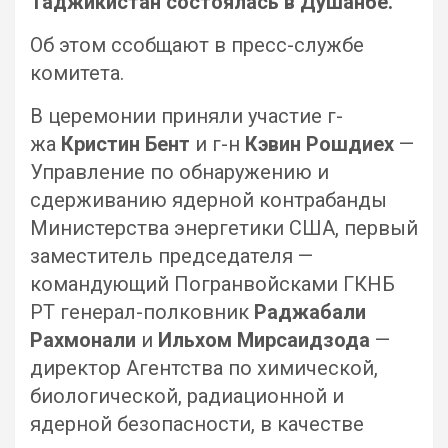
Таджикистан состоялась в Душанбе.
Об этом ссобщают в пресс-службе
комитета.
В церемонии приняли участие г-
жа
Кристин Бент
и г-н
Кэвин Рошдиех
—
Управление по обнаружению и
сдерживанию ядерной контрабанды
Министерства энергетики США, первый
заместитель председателя —
командующий Погранвойсками ГКНБ
РТ генерал-полковник
Раджабали
Рахмонали
и
Ильхом Мирсаидзода
—
директор Агентства по химической,
биологической, радиационной и
ядерной безопасности, в качестве