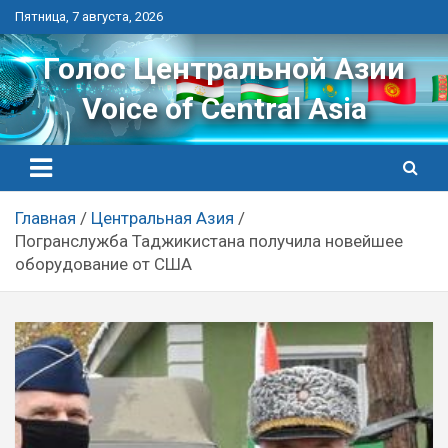
Перейти
Пятница, 7 августа, 2026
к
контенту
Голос Центральной Азии
Voice of Central Asia
Главная
Центральная Азия
Погранслужба Таджикистана получила новейшее
оборудование от США