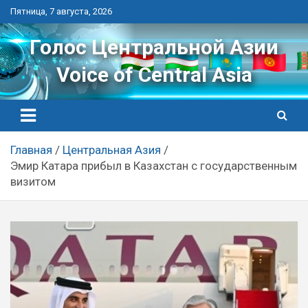
Перейти
Пятница, 7 августа, 2026
к
контенту
Голос Центральной Азии
Voice of Central Asia
Главная
Центральная Азия
Эмир Катара прибыл в Казахстан с государственным
визитом