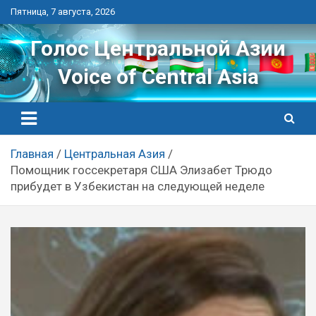
Перейти
Пятница, 7 августа, 2026
к
контенту
Голос Центральной Азии
Voice of Central Asia
Главная
Центральная Азия
Помощник госсекретаря США Элизабет Трюдо
прибудет в Узбекистан на следующей неделе