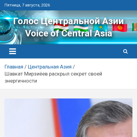
Перейти
Пятница, 7 августа, 2026
к
контенту
Голос Центральной Азии
Voice of Central Asia
Главная
Центральная Азия
Шавкат Мирзиёев раскрыл секрет своей
энергичности