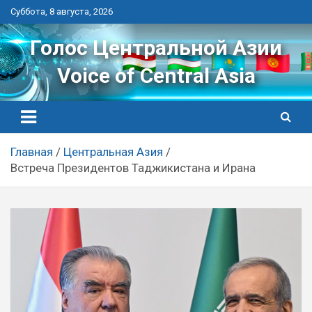
Перейти
Суббота, 8 августа, 2026
к
контенту
Голос Центральной Азии
Voice of Central Asia
Главная
Центральная Азия
Встреча Президентов Таджикистана и Ирана