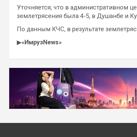
Уточняется, что в административном ц
землетрясения была 4-5, в Душанбе и Ку
По данным КЧС, в результате землетряс
▶
«ИмрузNews»
Навигация
по
записям