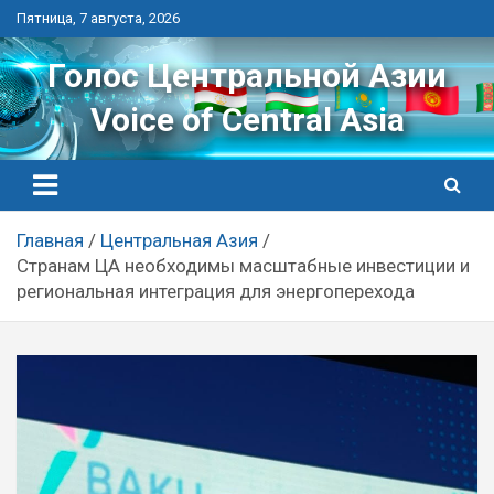
Перейти
Пятница, 7 августа, 2026
к
контенту
Голос Центральной Азии
Voice of Central Asia
Главная
Центральная Азия
Странам ЦА необходимы масштабные инвестиции и
региональная интеграция для энергоперехода