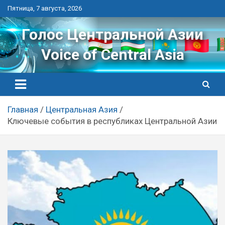
Перейти
Пятница, 7 августа, 2026
к
контенту
Голос Центральной Азии
Voice of Central Asia
Главная
Центральная Азия
Ключевые события в республиках Центральной Азии