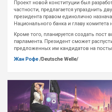
Проект новой конституции был разработ
частности, предлагается упразднить дв
президента правом единолично назначат
Национального банка и главу комитета 
Кроме того, планируется создать пост 
парламента. Президент сможет распусти
предложенных им кандидатов на посты 
Жан Рофе
/Deutsche Welle/
Навигация
по
записям