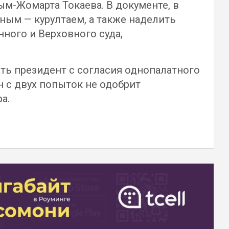
ым-Жомарта Токаева. В документе, в
ным — курултаем, а также наделить
ного и Верховного суда,
ать президент с согласия однопалатного
н с двух попыток не одобрит
а.